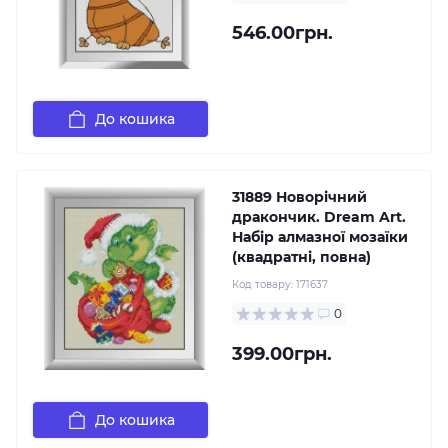
546.00грн.
До кошика
31889 Новорічний
дракончик. Dream Art.
Набір алмазної мозаїки
(квадратні, повна)
Код товару:
171637
0
399.00грн.
До кошика