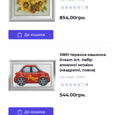
0
854.00грн.
До кошика
31891 Червона машинка.
Dream Art. Набір
алмазної мозаїки
(квадратні, повна)
Код товару:
190659
0
544.00грн.
До кошика