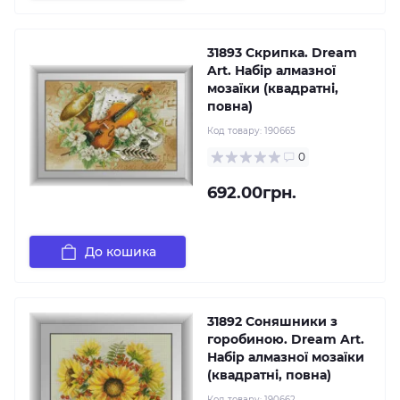
31893 Скрипка. Dream
Art. Набір алмазної
мозаїки (квадратні,
повна)
Код товару:
190665
0
692.00грн.
До кошика
31892 Соняшники з
горобиною. Dream Art.
Набір алмазної мозаїки
(квадратні, повна)
Код товару:
190662