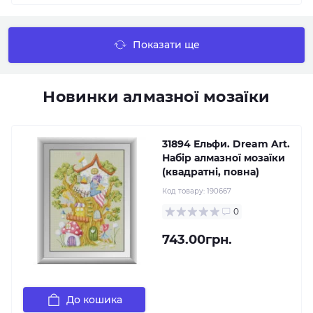
Показати ще
Новинки алмазної мозаїки
31894 Ельфи. Dream Art.
Набір алмазної мозаїки
(квадратні, повна)
Код товару:
190667
0
743.00грн.
До кошика