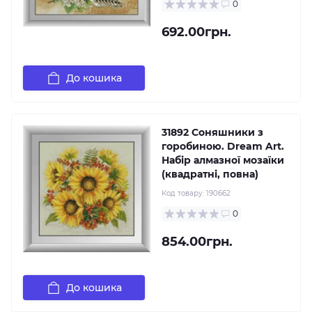
0
692.00грн.
До кошика
31892 Соняшники з
горобиною. Dream Art.
Набір алмазної мозаїки
(квадратні, повна)
Код товару:
190662
0
854.00грн.
До кошика