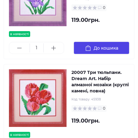
0
119.00грн.
в наявності
До кошика
20007 Три тюльпани.
Dream Art. Набір
алмазної мозаїки (круглі
камені, повна)
Код товару:
45938
0
119.00грн.
в наявності