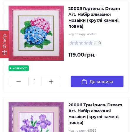
20005 Гортензії. Dream
Art. Набір алмазної
мозаїки (круглі камені,
повна)
Код товару:
45936
Фільтр
0
119.00грн.
в наявності
До кошика
20006 Три іриса. Dream
Art. Набір алмазної
мозаїки (круглі камені,
повна)
Код товару:
45939