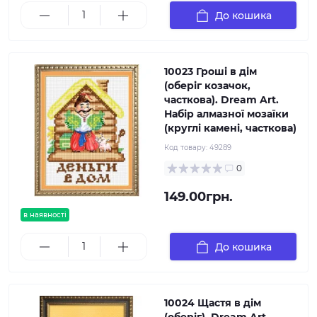
До кошика
10023 Гроші в дім
(оберіг козачок,
часткова). Dream Art.
Набір алмазної мозаїки
(круглі камені, часткова)
Код товару:
49289
0
149.00грн.
в наявності
До кошика
10024 Щастя в дім