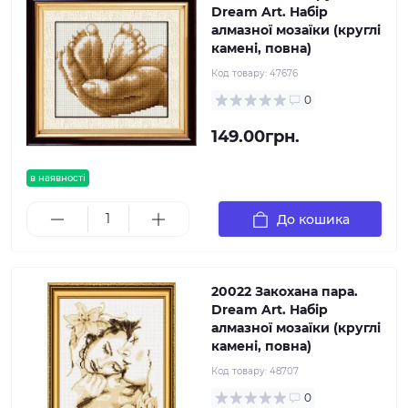
Dream Art. Набір
алмазної мозаїки (круглі
камені, повна)
Код товару:
47676
0
149.00грн.
в наявності
До кошика
20022 Закохана пара.
Dream Art. Набір
алмазної мозаїки (круглі
камені, повна)
Код товару:
48707
0