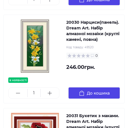
20030 Нарциси(панель).
Dream Art. Набір
алмазної мозаїки (круглі
камені, повна)
Код товару:
49520
0
246.00грн.
в наявності
До кошика
20031 Букетик з маками.
Dream Art. Набір
алмазної мозаїки (круглі