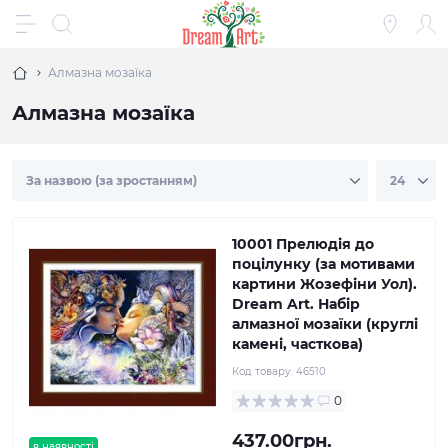
Алмазна мозаїка
Алмазна мозаїка
10001 Прелюдія до
поцілунку (за мотивами
картини Жозефіни Уол).
Dream Art. Набір
алмазної мозаїки (круглі
камені, часткова)
Код товару:
46510
0
437.00грн.
в наявності