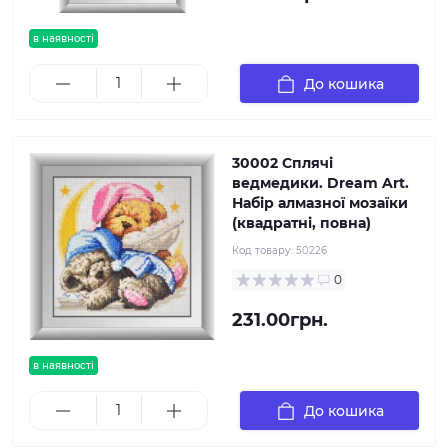
в наявності
До кошика
30002 Сплячі
ведмедики. Dream Art.
Набір алмазної мозаїки
(квадратні, повна)
Код товару:
50226
0
231.00грн.
в наявності
До кошика