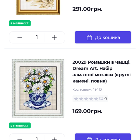
291.00грн.
в наявності
До кошика
20029 Ромашки в чашці.
Dream Art. Набір
алмазної мозаїки (круглі
камені, повна)
Код товару:
49413
0
169.00грн.
в наявності
До кошика