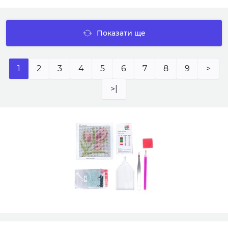
Показати ще
1
2
3
4
5
6
7
8
9
>
>|