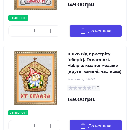
149.00грн.
в наявності
До кошика
10026 Від пристріту
(оберіг). Dream Art.
Набір алмазної мозаїки
(круглі камені, часткова)
Код товару:
49292
0
149.00грн.
в наявності
До кошика