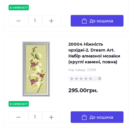
в наявності
До кошика
20004 Ніжність
орхідеї-2. Dream Art.
Набір алмазної мозаїки
(круглі камені, повна)
Код товару:
27269
0
295.00грн.
в наявності
До кошика