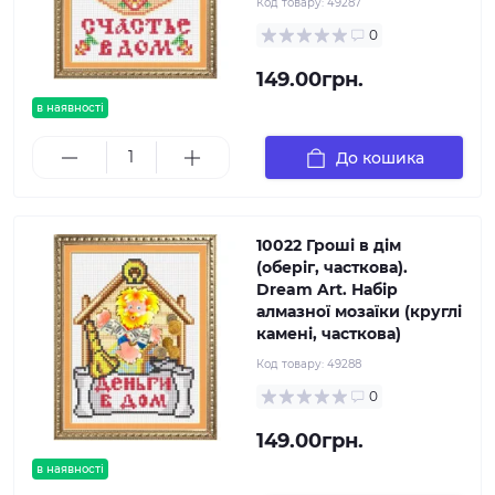
Код товару:
49287
0
149.00грн.
в наявності
До кошика
10022 Гроші в дім
(оберіг, часткова).
Dream Art. Набір
алмазної мозаїки (круглі
камені, часткова)
Код товару:
49288
0
149.00грн.
в наявності