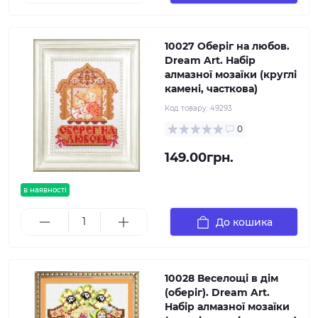
10027 Оберіг на любов.
Dream Art. Набір
алмазної мозаїки (круглі
камені, часткова)
Код товару:
49293
0
149.00грн.
в наявності
До кошика
10028 Веселощі в дім
(оберіг). Dream Art.
Набір алмазної мозаїки