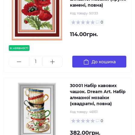
камені, повна)
Код товару:
50133
0
114.00грн.
в наявності
До кошика
30001 Набір кавових
чашок. Dream Art. Набір
алмазної мозаїки
(квадратні, повна)
Код товару:
46931
0
382.00грн.