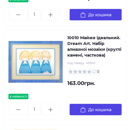
До кошика
10010 Майже ідеальний.
Dream Art. Набір
алмазної мозаїки (круглі
камені, часткова)
Код товару:
45940
0
163.00грн.
в наявності
До кошика