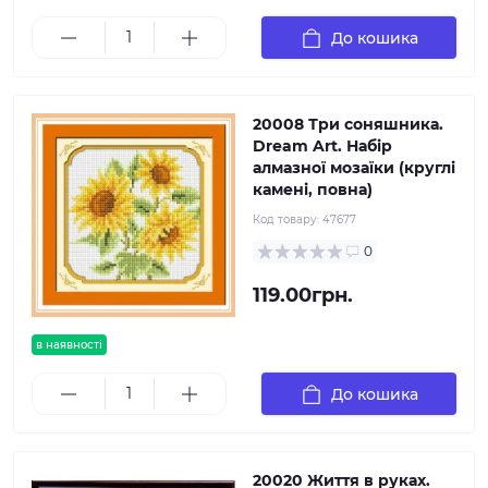
До кошика
20008 Три соняшника.
Dream Art. Набір
алмазної мозаїки (круглі
камені, повна)
Код товару:
47677
0
119.00грн.
в наявності
До кошика
20020 Життя в руках.