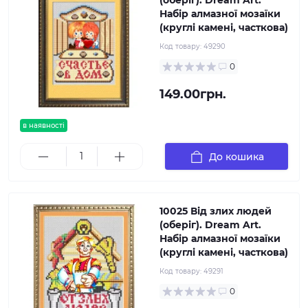
(оберіг). Dream Art.
Набір алмазної мозаїки
(круглі камені, часткова)
Код товару:
49290
0
149.00грн.
в наявності
До кошика
10025 Від злих людей
(оберіг). Dream Art.
Набір алмазної мозаїки
(круглі камені, часткова)
Код товару:
49291
0