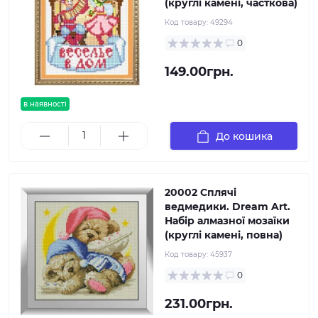
(круглі камені, часткова)
Код товару:
49294
0
149.00грн.
в наявності
До кошика
20002 Сплячі
ведмедики. Dream Art.
Набір алмазної мозаїки
(круглі камені, повна)
Код товару:
45937
0
231.00грн.