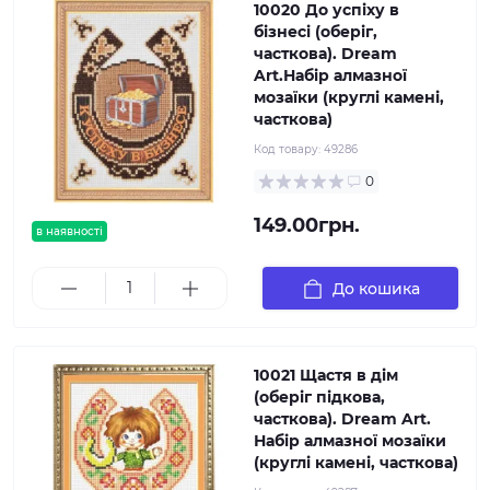
10020 До успіху в
бізнесі (оберіг,
часткова). Dream
Art.Набір алмазної
мозаїки (круглі камені,
часткова)
Код товару:
49286
0
149.00грн.
в наявності
До кошика
10021 Щастя в дім
(оберіг підкова,
часткова). Dream Art.
Набір алмазної мозаїки
(круглі камені, часткова)