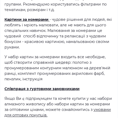
групами. Ркомендуємо користуватись фільтрами по
тематикам, розмірам і т.д.
Картини за номерами
- чудове рішення для людей, які
люблять і мріють малювати, але не мають для цього
спеціальних навичок. Малювання за номерами це
чудовий спосіб відпочинку та релаксації з чудовим
бонусом - красивою картиною, намальованою своїми
руками.
У набір картин за номерами входить все необхідне,
щоб створити справжній шедевр: полотно з
пронумерованим контурним малюнком на дерев'яній
рамці, комплект пронумерованих акрилових фарб,
пензлик, інструкція
Співпраця з гуртовими замовниками
Якщо Ви є підприємцем та хочете купити у нас набори
алмазного живопису або набори картин за номерами
за оптовими цінами, можете ознайомитись з
умовами
для оптових покупців.