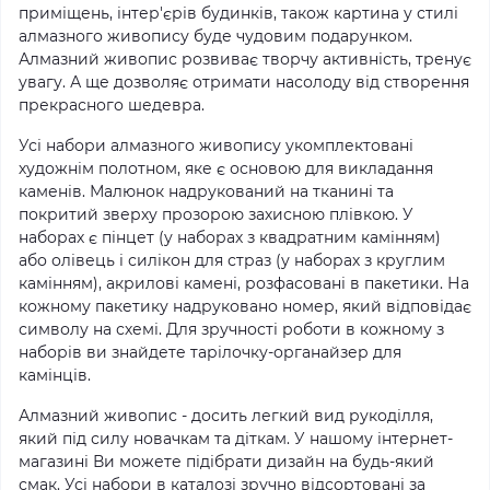
приміщень, інтер'єрів будинків, також картина у стилі
алмазного живопису буде чудовим подарунком.
Алмазний живопис розвиває творчу активність, тренує
увагу. А ще дозволяє отримати насолоду від створення
прекрасного шедевра.
Усі набори алмазного живопису укомплектовані
художнім полотном, яке є основою для викладання
каменів. Малюнок надрукований на тканині та
покритий зверху прозорою захисною плівкою. У
наборах є пінцет (у наборах з квадратним камінням)
або олівець і силікон для страз (у наборах з круглим
камінням), акрилові камені, розфасовані в пакетики. На
кожному пакетику надруковано номер, який відповідає
символу на схемі. Для зручності роботи в кожному з
наборів ви знайдете тарілочку-органайзер для
камінців.
Алмазний живопис - досить легкий вид рукоділля,
який під силу новачкам та діткам. У нашому інтернет-
магазині Ви можете підібрати дизайн на будь-який
смак. Усі набори в каталозі зручно відсортовані за