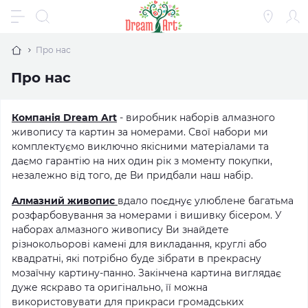
Про нас
Про нас
Компанія Dream Art
- виробник наборів алмазного
живопису та картин за номерами. Свої набори ми
комплектуємо виключно якісними матеріалами та
даємо гарантію на них один рік з моменту покупки,
незалежно від того, де Ви придбали наш набір.
Алмазний живопис
вдало поєднує улюблене багатьма
розфарбовування за номерами і вишивку бісером. У
наборах алмазного живопису Ви знайдете
різнокольорові камені для викладання, круглі або
квадратні, які потрібно буде зібрати в прекрасну
мозаїчну картину-панно. Закінчена картина виглядає
дуже яскраво та оригінально, її можна
використовувати для прикраси громадських