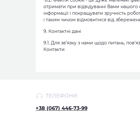
8.2. Файли cookie - це дуже маленькі фа
отримати при відвідуванні Вами нашого с
інформації і покращувати зручність ро
і таким чином відмовитися від збереженн
9. Контактні дані
9.1. Для зв’язку з нами щодо питань, пов’
Контакти
ТЕЛЕФОНИ:
+38 (067) 446-73-99