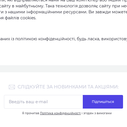
йли, які відправляються нами на Ваш комп'ютер або інший п
айту в майбутньому. Така технологія дозволяє сайту при не
боти з нашими інформаційними ресурсами. Ви завжди можете
я файлів cookies.
язаних із політикою конфіденційності, будь ласка, використову
СЛІДКУЙТЕ ЗА НОВИНКАМИ ТА АКЦІЯМИ:
Підпишіться
Я прочитав
Політика конфіденційності
і згоден з вимогами