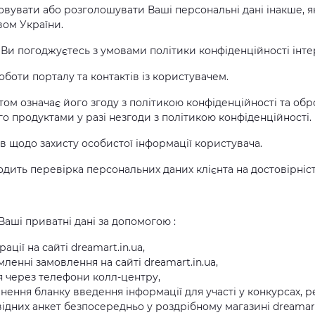
товувати або розголошувати Ваші персональні дані інакше, 
вом України.
 Ви погоджуєтесь з умовами політики конфіденційності інтер
оботи порталу та контактів із користувачем.
том означає його згоду з політикою конфіденційності та об
го продуктами у разі незгоди з політикою конфіденційності.
ів щодо захисту особистої інформації користувача.
ходить перевірка персональних даних клієнта на достовірніст
Ваші приватні дані за допомогою :
ції на сайті dreamart.in.ua,
енні замовлення на сайті dreamart.in.ua,
я через телефони колл-центру,
ення бланку введення інформації для участі у конкурсах, р
відних анкет безпосередньо у роздрібному магазині dreamart