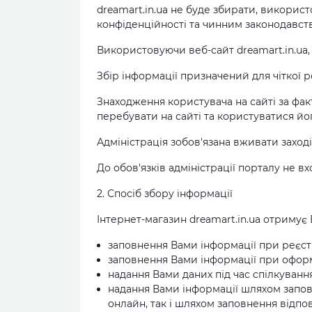
dreamart.in.ua не буде збирати, викорис
конфіденційності та чинним законодавст
Використовуючи веб-сайт dreamart.in.ua,
Збір інформації призначений для чіткої р
Знаходження користувача на сайті за фак
перебувати на сайті та користуватися йо
Адміністрація зобов'язана вживати заход
До обов'язків адміністрації порталу не в
2. Спосіб збору інформації
Інтернет-магазин dreamart.in.ua отримує 
заповнення Вами інформації при реєстра
заповнення Вами інформації при оформл
надання Вами даних під час спілкуванн
надання Вами інформації шляхом заповн
онлайн, так і шляхом заповнення відпо