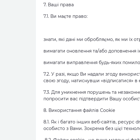
7. Ваші права
7.1. Ви маєте право:
знати, які дані ми обробляємо, як ми їх
вимагати оновлення та/або доповнення і
вимагати виправлення будь-яких помилок
7.2. У разі, якщо Ви надали згоду викор
свою згоду, натиснувши «відписатися» в
7.3. Для уникнення порушень та незако
попросити вас підтвердити Вашу особист
8. Використання файлів Cookie
8.1. Як і багато інших веб-сайтів, ресурс
особисто з Вами. Зокрема без цієї техно