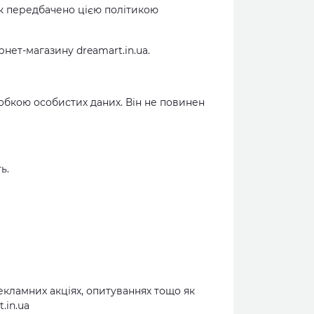
як передбачено цією політикою
нет-магазину dreamart.in.ua.
робкою особистих даних. Він не повинен
ь.
екламних акціях, опитуваннях тощо як
.in.ua