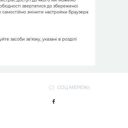
ристрій, доступ до якого ми можемо
обхідності звертатися до збереженої
 самостійно змінити настройки браузера
йте засоби зв’язку, указані в розділі
СОЦ МЕРЕЖІ: