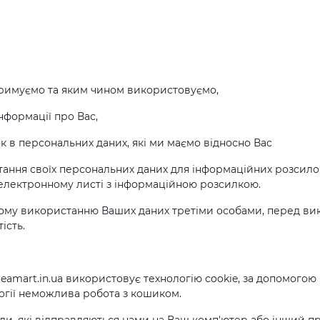
 отримуємо та яким чином використовуємо,
нформації про Вас,
 в персональних даних, які ми маємо відносно Вас
истання своїх персональних даних для інформаційних розсило
 електронному листі з інформаційною розсилкою.
нному використанню Ваших даних третіми особами, перед в
ість.
 dreamart.in.ua використовує технологію cookie, за допомогою
логії неможлива робота з кошиком.