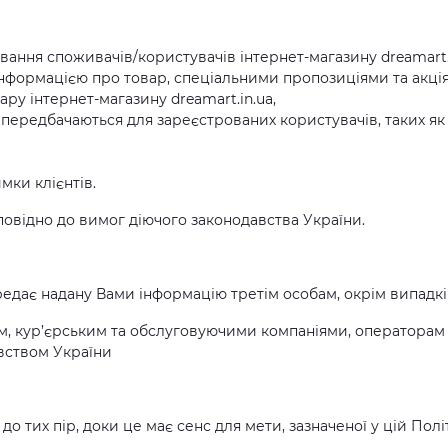
вання споживачів/користувачів інтернет-магазину dreamart.i
нформацією про товар, спеціальними пропозиціями та акціям
у інтернет-магазину dreamart.in.ua,
 передбачаються для зареєстрованих користувачів, таких я
мки клієнтів.
дповідно до вимог діючого законодавства України.
передає надану Вами інформацію третім особам, окрім випадкі
 кур’єрським та обслуговуючими компаніями, операторам з
вством України
до тих пір, доки це має сенс для мети, зазначеної у цій Пол