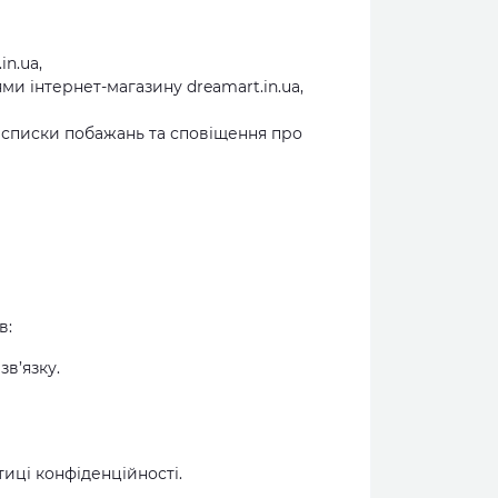
n.ua,
и інтернет-магазину dreamart.in.ua,
к списки побажань та сповіщення про
в:
в’язку.
ітиці конфіденційності.