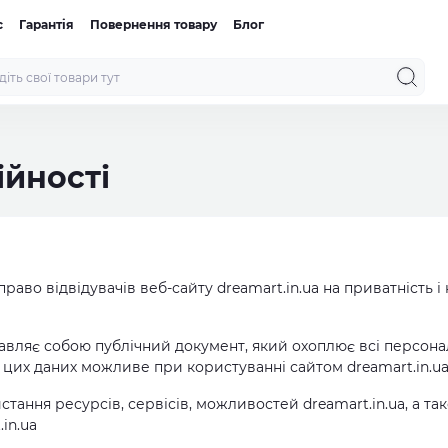
с
Гарантія
Повернення товару
Блог
ійності
право відвідувачів веб-сайту dreamart.in.ua на приватність і
авляє собою публічний документ, який охоплює всі персона
цих даних можливе при користуванні сайтом dreamart.in.ua
тання ресурсів, сервісів, можливостей dreamart.in.ua, а т
in.ua