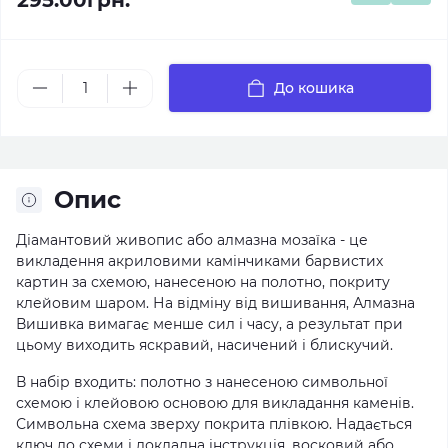
295.00грн.
До кошика
Опис
Діамантовий живопис або алмазна мозаїка - це
викладення акриловими камінчиками барвистих
картин за схемою, нанесеною на полотно, покриту
клейовим шаром. На відміну від вишивання, Алмазна
Вишивка вимагає менше сил і часу, а результат при
цьому виходить яскравий, насичений і блискучий.
В набір входить: полотно з нанесеною символьної
схемою і клейовою основою для викладання каменів.
Символьна схема зверху покрита плівкою. Надається
ключ до схеми і докладна інструкція, восковий або