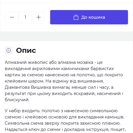
До кошика
Опис
Алмазний живопис або алмазна мозаїка - це
викладення акриловими камінчиками барвистих
картин за схемою нанесеною на полотно, що покрито
клейовим шаром. На відміну від вишивання,
Діамантова Вишивка вимагає менше сил і часу, а
результат при цьому виходить яскравий, насичений і
блискучий.
У набір входить: полотно з нанесеною символьною
схемою і клейовою основою для викладання камінців.
Символьна схема зверху покрита захисною плівкою.
Надається ключ до схеми і докладна інструкція, пінцет,