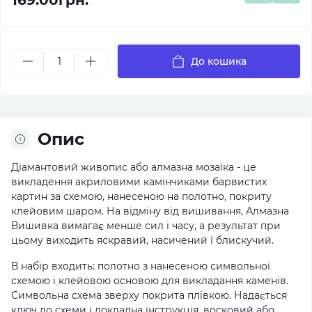
169.00грн.
До кошика
Опис
Діамантовий живопис або алмазна мозаїка - це
викладення акриловими камінчиками барвистих
картин за схемою, нанесеною на полотно, покриту
клейовим шаром. На відміну від вишивання, Алмазна
Вишивка вимагає менше сил і часу, а результат при
цьому виходить яскравий, насичений і блискучий.
В набір входить: полотно з нанесеною символьної
схемою і клейовою основою для викладання каменів.
Символьна схема зверху покрита плівкою. Надається
ключ до схеми і докладна інструкція, восковий або