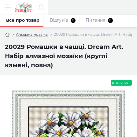
Все про товар
Відгуків
Питання
0
0
Алмазна мозаїка
20029 Ромашки в чашці. Dream Art. Набір ал
20029 Ромашки в чашці. Dream Art.
Набір алмазної мозаїки (круглі
камені, повна)
в наявності