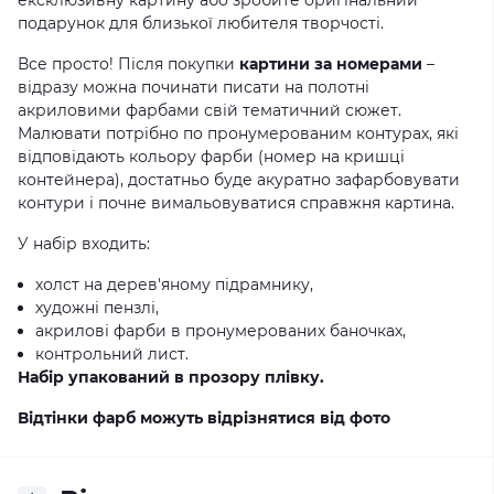
ексклюзивну картину або зробите оригінальний
подарунок для близької любителя творчості.
Все просто! Після покупки
картини за номерами
–
відразу можна починати писати на полотні
акриловими фарбами свій тематичний сюжет.
Малювати потрібно по пронумерованим контурах, які
відповідають кольору фарби (номер на кришці
контейнера), достатньо буде акуратно зафарбовувати
контури і почне вимальовуватися справжня картина.
У набір входить:
холст на дерев'яному підрамнику,
художні пензлі,
акрилові фарби в пронумерованих баночках,
контрольний лист.
Набір упакований в прозору плівку.
Відтінки фарб можуть відрізнятися від фото