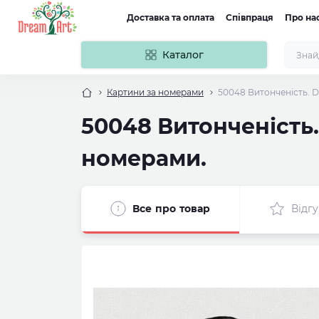
Доставка та оплата
Співпраця
Про на
Каталог
Картини за номерами
50048 Витонченість. D
50048 Витонченість.
номерами.
Все про товар
Відгу