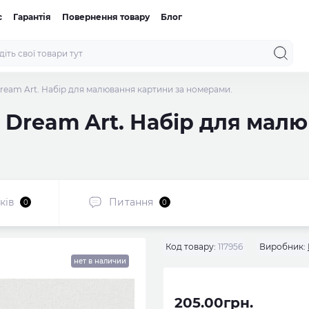
с
Гарантія
Повернення товару
Блог
ream Art. Набір для малювання картини за номерами.
 Dream Art. Набір для мал
ків
Питання
0
0
Код товару:
117956
Виробник:
нет в наличии
205.00грн.