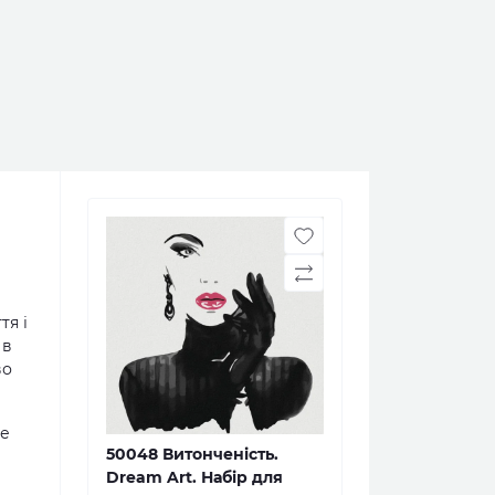
тя і
 в
во
те
50048 Витонченість.
Dream Art. Набір для