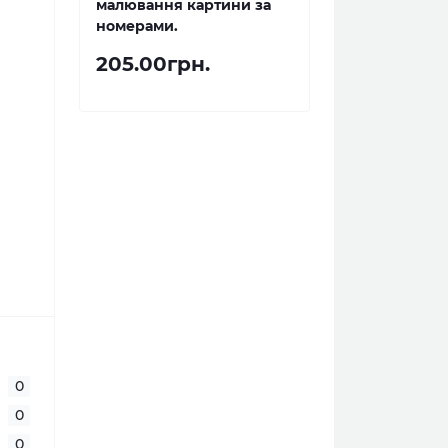
малювання картини за
номерами.
205.00грн.
0
0
0