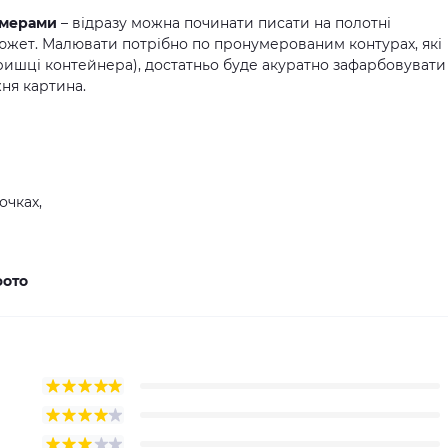
омерами
– відразу можна починати писати на полотні
жет. Малювати потрібно по пронумерованим контурах, які
ришці контейнера), достатньо буде акуратно зафарбовувати
ня картина.
очках,
фото