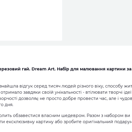
ерезовий гай. Dream Art. Набір для малювання картини за
 знайшла відгук серед тисяч людей різного віку, способу жит
тримало завдяки своїй унікальності - втілювати творчі ідеї
ворчості дозволяє не просто добре провести час, але і чудо
о дня.
олить обзавестися власним шедевром. Разом з набором ви
ти ексклюзивну картину або зробите оригінальний подару