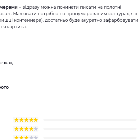
омерами
– відразу можна починати писати на полотні
жет. Малювати потрібно по пронумерованим контурах, які
ришці контейнера), достатньо буде акуратно зафарбовувати
ня картина.
очках,
фото