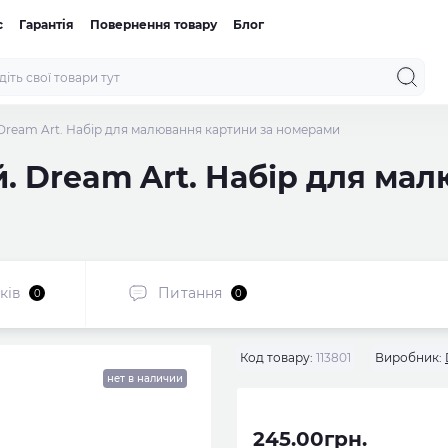
с
Гарантія
Повернення товару
Блог
 Dream Art. Набір для малювання картини за номерами
. Dream Art. Набір для ма
ків
Питання
0
0
Код товару:
113801
Виробник:
нет в наличии
245.00грн.