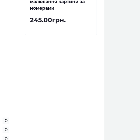
малювання картини за
номерами
245.00грн.
0
0
0