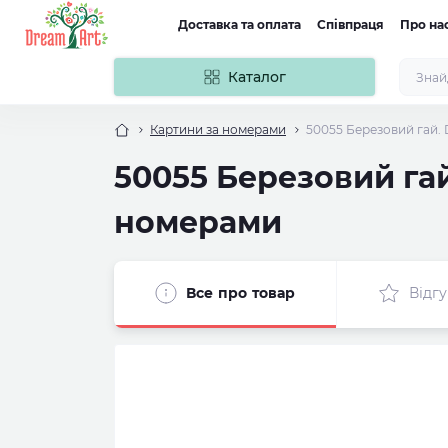
Доставка та оплата
Співпраця
Про на
Каталог
Картини за номерами
50055 Березовий гай.
50055 Березовий гай
номерами
Все про товар
Відгу