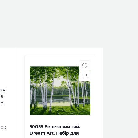
тя і
 в
во
50055 Березовий гай.
нок
Dream Art. Набір для