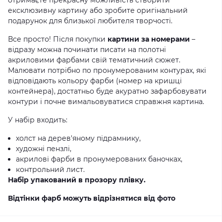
отримаєте прекрасну можливість створити
ексклюзивну картину або зробите оригінальний
подарунок для близької любителя творчості.
Все просто! Після покупки
картини за номерами
–
відразу можна починати писати на полотні
акриловими фарбами свій тематичний сюжет.
Малювати потрібно по пронумерованим контурах, які
відповідають кольору фарби (номер на кришці
контейнера), достатньо буде акуратно зафарбовувати
контури і почне вимальовуватися справжня картина.
У набір входить:
холст на дерев'яному підрамнику,
художні пензлі,
акрилові фарби в пронумерованих баночках,
контрольний лист.
Набір упакований в прозору плівку.
Відтінки фарб можуть відрізнятися від фото