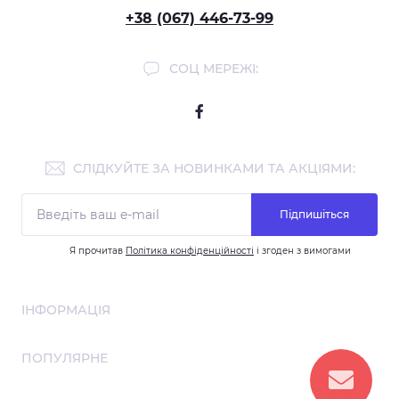
+38 (067) 446-73-99
СОЦ МЕРЕЖІ:
СЛІДКУЙТЕ ЗА НОВИНКАМИ ТА АКЦІЯМИ:
Підпишіться
Я прочитав
Політика конфіденційності
і згоден з вимогами
ІНФОРМАЦІЯ
Співпраця
ПОПУЛЯРНЕ
Про нас
Договір публічної оферти
Алмазна мозаїка