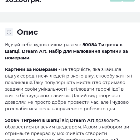
205.00грн.
Опис
Відчуй себе художником разом з
50084 Тигреня в
шапці. Dream Art. Набір для малювання картини за
номерами.
Картини за номерами
- це творчість, яка знайшла
відгук серед тисяч людей різного віку, способу життя і
покликання.Таку популярність мистецтво отримало
завдяки своїй унікальності - втілювати творчі ідеї в
життя без художніх навичок. Даний вид творчості
дозволяє не просто добре провести час, але і чудово
розслабитися після напруженого робочого дня.
50084 Тигреня в шапці
від
Dream Art
дозволить
обзавестися власним шедевром. Разом з набором ви
отримаєте прекрасну можливість створити