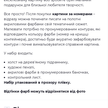
ексклюзивну картину або зробите оригінальний
подарунок для близької любителя творчості.
Все просто! Після покупки
картини за номерами
–
відразу можна починати писати на полотні
акриловими фарбами свій тематичний сюжет.
Малювати потрібно по пронумерованим контурах, які
відповідають кольору фарби (номер на кришці
контейнера), достатньо буде акуратно зафарбовувати
контури і почне вимальовуватися справжня картина.
У набір входить:
холст на дерев'яному підрамнику,
художні пензлі,
акрилові фарби в пронумерованих баночках,
контрольний лист.
Набір упакований в прозору плівку.
Відтінки фарб можуть відрізнятися від фото