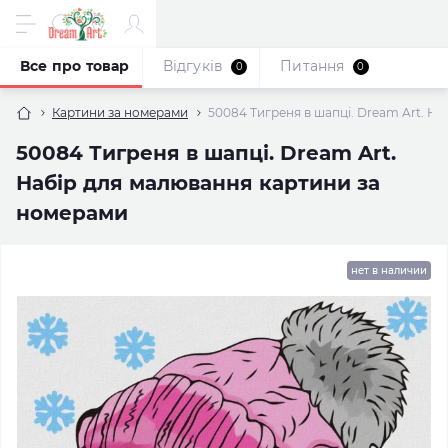
Все про товар
Відгуків
Питання
0
0
Картини за номерами
50084 Тигреня в шапці. Dream Art. Н
50084 Тигреня в шапці. Dream Art.
Набір для малювання картини за
номерами
нет в наличии