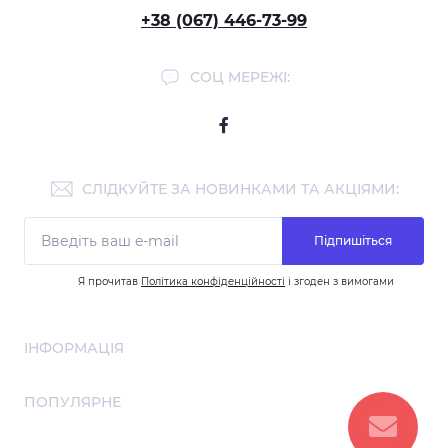
+38 (067) 446-73-99
СОЦ МЕРЕЖІ:
СЛІДКУЙТЕ ЗА НОВИНКАМИ ТА АКЦІЯМИ:
Підпишіться
Я прочитав
Політика конфіденційності
і згоден з вимогами
ІНФОРМАЦІЯ
Співпраця
ПОПУЛЯРНЕ
Про нас
Договір публічної оферти
Алмазна мозаїка