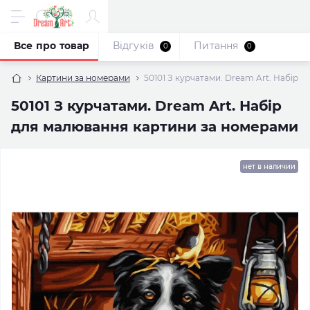
Все про товар
Відгуків
Питання
0
0
Картини за номерами
50101 З курчатами. Dream Art. Набір
50101 З курчатами. Dream Art. Набір
для малювання картини за номерами
нет в наличии