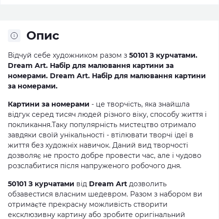
Опис
Відчуй себе художником разом з
50101 З курчатами.
Dream Art. Набір для малювання картини за
номерами. Dream Art. Набір для малювання картини
за номерами.
Картини за номерами
- це творчість, яка знайшла
відгук серед тисяч людей різного віку, способу життя і
покликання.Таку популярність мистецтво отримало
завдяки своїй унікальності - втілювати творчі ідеї в
життя без художніх навичок. Даний вид творчості
дозволяє не просто добре провести час, але і чудово
розслабитися після напруженого робочого дня.
50101 З курчатами
від
Dream Art
дозволить
обзавестися власним шедевром. Разом з набором ви
отримаєте прекрасну можливість створити
ексклюзивну картину або зробите оригінальний