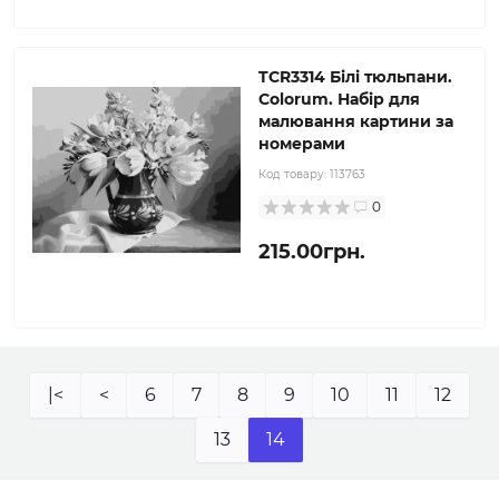
TCR3314 Білі тюльпани.
Colorum. Набір для
малювання картини за
номерами
Код товару:
113763
0
215.00грн.
|<
<
6
7
8
9
10
11
12
13
14