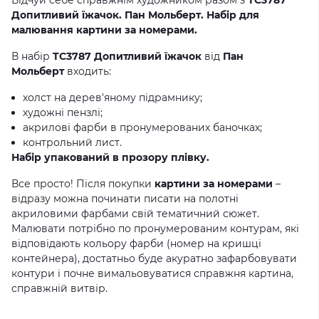
Відчуй себе справжнім художником разом з
TC3787
Допитливий їжачок. Пан Мольберт. Набір для
малювання картини за номерами.
В набір
TC3787 Допитливий їжачок
від
Пан
Мольберт
входить:
холст на дерев'яному підрамнику;
художні пензлі;
акрилові фарби в пронумерованих баночках;
контрольний лист.
Набір упакований в прозору плівку.
Все просто! Після покупки
картини за номерами
–
відразу можна починати писати на полотні
акриловими фарбами свій тематичний сюжет.
Малювати потрібно по пронумерованим контурам, які
відповідають кольору фарби (номер на кришці
контейнера), достатньо буде акуратно зафарбовувати
контури і почне вимальовуватися справжня картина,
справжній витвір.