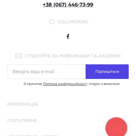
+38 (067) 446-73-99
СОЦ МЕРЕЖІ:
СЛІДКУЙТЕ ЗА НОВИНКАМИ ТА АКЦІЯМИ:
Підпишіться
Я прочитав
Політика конфіденційності
і згоден з вимогами
ІНФОРМАЦІЯ
Співпраця
ПОПУЛЯРНЕ
Про нас
Договір публічної оферти
Алмазна мозаїка