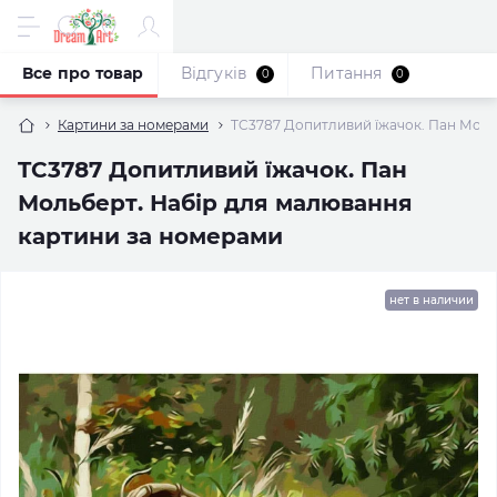
Все про товар
Відгуків
Питання
0
0
Картини за номерами
TC3787 Допитливий їжачок. Пан Моль
TC3787 Допитливий їжачок. Пан
Мольберт. Набір для малювання
картини за номерами
нет в наличии