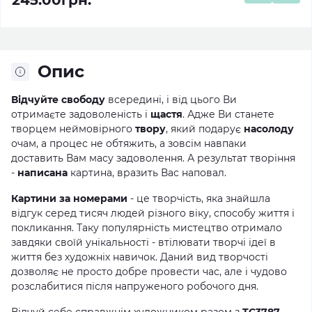
245.00грн.
Опис
Відчуйте свободу
всередині, і від цього Ви
отримаєте задоволеність і
щастя
. Адже Ви станете
творцем неймовірного
твору
, який подарує
насолоду
очам, а процес не обтяжить, а зовсім навпаки
доставить Вам масу задоволення. А результат творіння
-
написана
картина, вразить Вас наповал.
Картини за номерами
- це творчість, яка знайшла
відгук серед тисяч людей різного віку, способу життя і
покликання. Таку популярність мистецтво отримало
завдяки своїй унікальності - втілювати творчі ідеї в
життя без художніх навичок. Даний вид творчості
дозволяє не просто добре провести час, але і чудово
розслабитися після напруженого робочого дня.