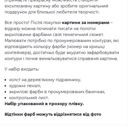
отримаєте прекрасну можливість створити
ексклюзивну картину або зробите оригінальний
подарунок для близької любителя творчості.
Все просто! Після покупки
картини за номерами
–
відразу можна починати писати на полотні
акриловими фарбами свій тематичний сюжет.
Малювати потрібно по пронумерованим контурах, які
відповідають кольору фарби (номер на кришці
контейнера), достатньо буде акуратно зафарбовувати
контури і почне вимальовуватися справжня картина.
У набір входить:
холст на дерев'яному підрамнику,
художні пензлі,
акрилові фарби в пронумерованих баночках,
контрольний лист.
Набір упакований в прозору плівку.
Відтінки фарб можуть відрізнятися від фото