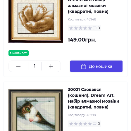
алмазної мозаїки
(квадратні, повна)
Код товару:
46948
0
149.00грн.
в наявності
До кошика
30021 Сховався
(кошеня). Dream Art.
Набір алмазної мозаїки
(квадратні, повна)
Код товару:
46798
0