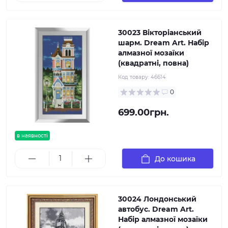
30023 Вікторіанський
шарм. Dream Art. Набір
алмазної мозаїки
(квадратні, повна)
Код товару:
46614
0
699.00грн.
в наявності
До кошика
30024 Лондонський
автобус. Dream Art.
Набір алмазної мозаїки