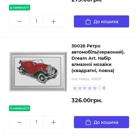
в наявності
До кошика
30026 Ретро
автомобіль(червоний).
Dream Art. Набір
алмазної мозаїки
(квадратні, повна)
Код товару:
46928
0
326.00грн.
в наявності
До кошика