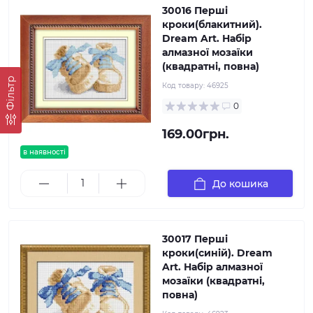
30016 Перші
кроки(блакитний).
Dream Art. Набір
алмазної мозаїки
(квадратні, повна)
Фільтр
Код товару:
46925
0
169.00грн.
в наявності
До кошика
30017 Перші
кроки(синій). Dream
Art. Набір алмазної
мозаїки (квадратні,
повна)