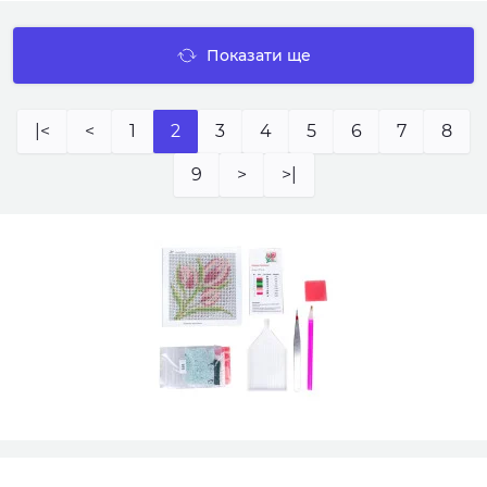
Показати ще
|<
<
1
2
3
4
5
6
7
8
9
>
>|