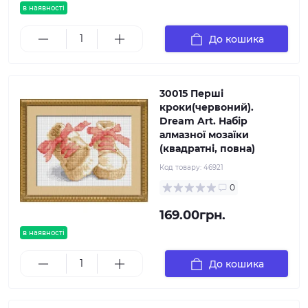
в наявності
До кошика
30015 Перші
кроки(червоний).
Dream Art. Набір
алмазної мозаїки
(квадратні, повна)
Код товару:
46921
0
169.00грн.
в наявності
До кошика