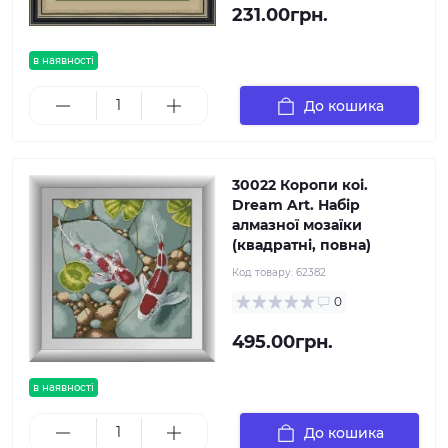
231.00грн.
в наявності
До кошика
30022 Коропи коі.
Dream Art. Набір
алмазної мозаїки
(квадратні, повна)
Код товару:
62382
0
495.00грн.
в наявності
До кошика