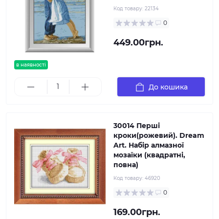
Код товару:
22134
0
449.00грн.
в наявності
До кошика
30014 Перші
кроки(рожевий). Dream
Art. Набір алмазної
мозаїки (квадратні,
повна)
Код товару:
46920
0
169.00грн.