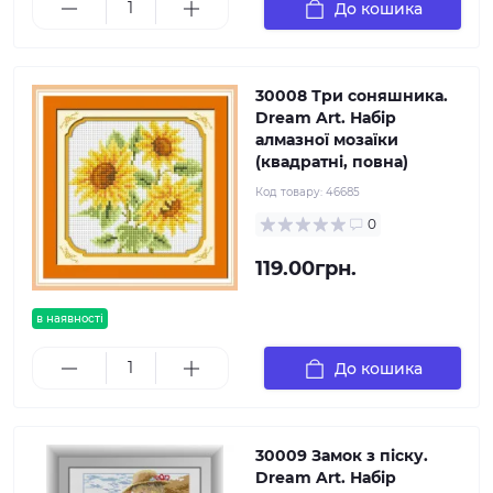
До кошика
30008 Три соняшника.
Dream Art. Набір
алмазної мозаїки
(квадратні, повна)
Код товару:
46685
0
119.00грн.
в наявності
До кошика
30009 Замок з піску.
Dream Art. Набір