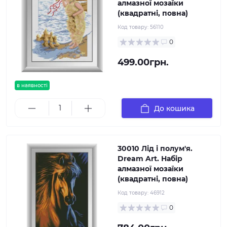
алмазної мозаїки
(квадратні, повна)
Код товару:
56110
0
499.00грн.
в наявності
До кошика
30010 Лід і полум'я.
Dream Art. Набір
алмазної мозаїки
(квадратні, повна)
Код товару:
46912
0