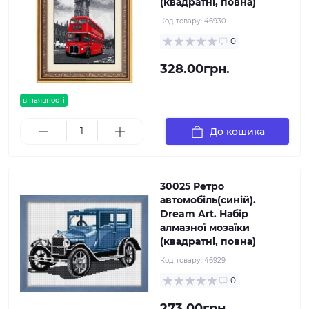
(квадратні, повна)
Код товару:
46930
0
328.00грн.
в наявності
До кошика
30025 Ретро
автомобіль(синій).
Dream Art. Набір
алмазної мозаїки
(квадратні, повна)
Код товару:
46929
0
273.00грн.