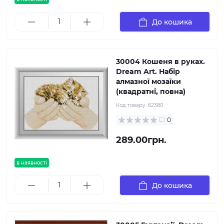
До кошика
30004 Кошеня в руках.
Dream Art. Набір
алмазної мозаїки
(квадратні, повна)
Код товару:
62380
0
289.00грн.
в наявності
До кошика