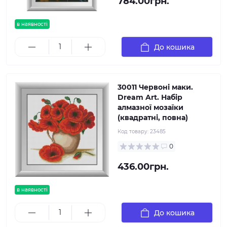
784.00грн.
в наявності
До кошика
30011 Червоні маки.
Dream Art. Набір
алмазної мозаїки
(квадратні, повна)
Код товару:
23485
0
436.00грн.
в наявності
До кошика