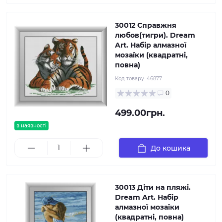
30012 Справжня
любов(тигри). Dream
Art. Набір алмазної
мозаїки (квадратні,
повна)
Код товару:
46877
0
499.00грн.
в наявності
До кошика
30013 Діти на пляжі.
Dream Art. Набір
алмазної мозаїки
(квадратні, повна)