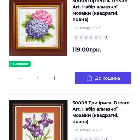
30005 Гортензії. Dream
Art. Набір алмазної
мозаїки (квадратні,
повна)
Код товару:
52031
0
119.00грн.
в наявності
До кошика
30006 Три іриса. Dream
Art. Набір алмазної
мозаїки (квадратні,
повна)
Код товару:
46687
0