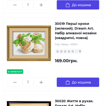
До кошика
30019 Перші кроки
(зелений). Dream Art.
Набір алмазної мозаїки
(квадратні, повна)
Код товару:
46924
0
169.00грн.
в наявності
До кошика
30020 Життя в руках.
Dream Art. Набір