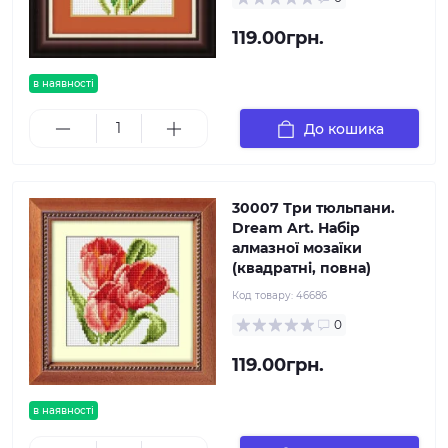
119.00грн.
в наявності
До кошика
30007 Три тюльпани.
Dream Art. Набір
алмазної мозаїки
(квадратні, повна)
Код товару:
46686
0
119.00грн.
в наявності