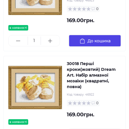
Код товару:
46923
0
169.00грн.
в наявності
До кошика
30018 Перші
кроки(жовтий) Dream
Art. Набір алмазної
мозаїки (квадратні,
повна)
Код товару:
46922
0
169.00грн.
в наявності