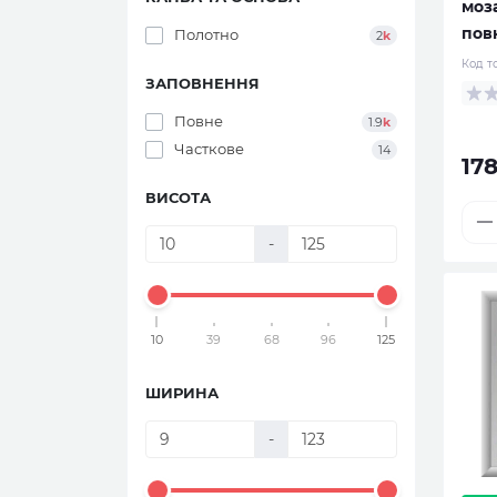
моза
пов
Полотно
2
k
Код т
ЗАПОВНЕННЯ
Повне
1.9
k
Часткове
14
17
ВИСОТА
-
10
39
68
96
125
ШИРИНА
-