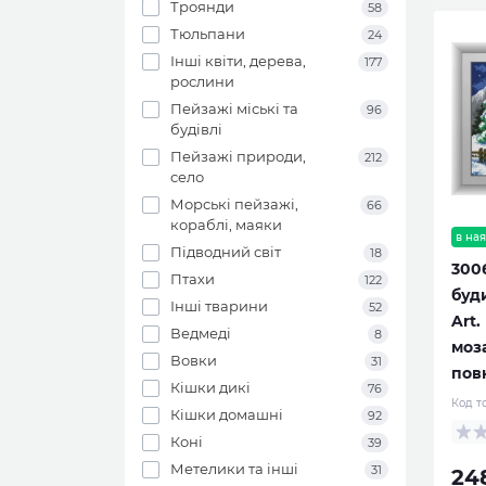
Троянди
58
Тюльпани
24
Інші квіти, дерева,
177
рослини
Пейзажі міські та
96
будівлі
Пейзажі природи,
212
село
Морські пейзажі,
66
кораблі, маяки
в ная
Підводний світ
18
300
Птахи
122
буд
Інші тварини
52
Art.
Ведмеді
8
моза
Вовки
31
пов
Кішки дикі
76
Код т
Кішки домашні
92
Коні
39
Метелики та інші
31
24