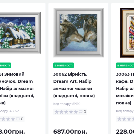
вності
в наявності
в наявност
61 Зимовий
30062 Вірність.
30063 
иночок. Dream
Dream Art. Набір
кафе. D
 Набір алмазної
алмазної мозаїки
Набір а
їки (квадратні,
(квадратні, повна)
мозаїки
на)
повна)
Код товару:
51910
овару:
46552
Код товару
0
0
8.00грн.
687.00грн.
228.0