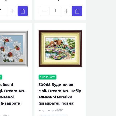
і
в наявності
ебесні
30068 Будиночок
і. Dream Art.
мрії. Dream Art. Набір
лмазної
алмазної мозаїки
 (квадратні,
(квадратні, повна)
Код товару:
46586