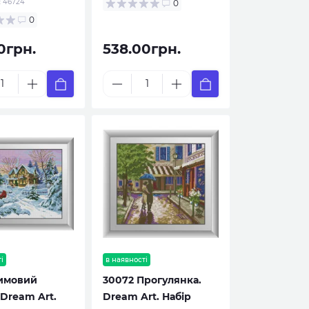
:
46724
0
0
0грн.
538.00грн.
і
в наявності
Зимовий
30072 Прогулянка.
 Dream Art.
Dream Art. Набір