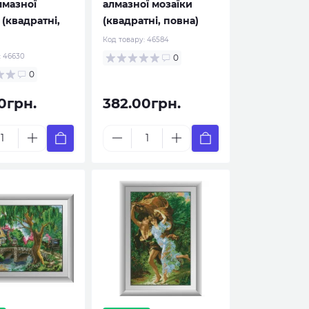
лмазної
алмазної мозаїки
 (квадратні,
(квадратні, повна)
Код товару:
46584
:
46630
0
0
0грн.
382.00грн.