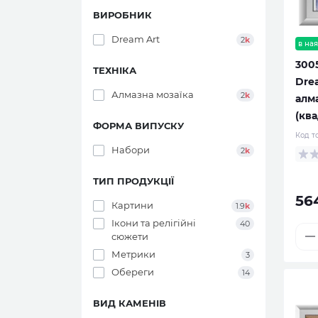
ВИРОБНИК
Dream Art
2
k
в ная
300
ТЕХНІКА
Drea
Алмазна мозаїка
2
k
алм
(ква
ФОРМА ВИПУСКУ
Код т
Набори
2
k
ТИП ПРОДУКЦІЇ
56
Картини
1.9
k
Ікони та релігійні
40
сюжети
Метрики
3
Обереги
14
ВИД КАМЕНІВ