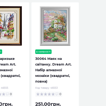
і
в наявності
Паризьке
30064 Маяк на
ream Art.
світанку. Dream Art.
лмазної
Набір алмазної
 (квадратні,
мозаїки (квадратні,
повна)
:
46555
Код товару:
46553
0
0
0грн.
251.00грн.