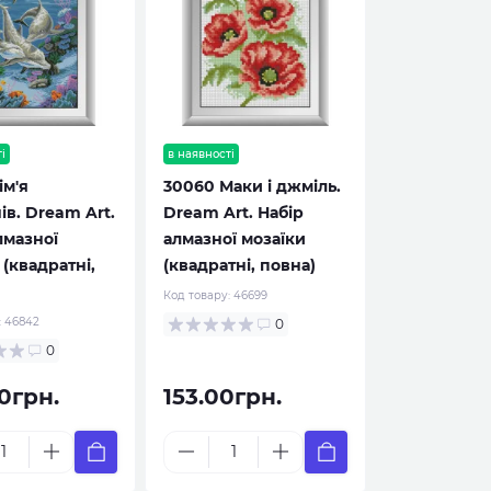
і
в наявності
ім'я
30060 Маки і джміль.
ів. Dream Art.
Dream Art. Набір
лмазної
алмазної мозаїки
 (квадратні,
(квадратні, повна)
Код товару:
46699
:
46842
0
0
0грн.
153.00грн.