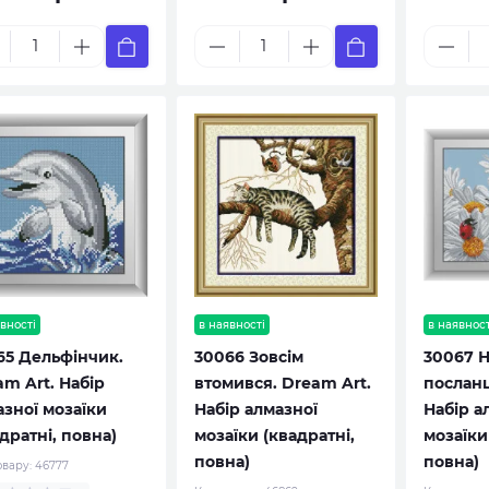
вності
в наявності
в наявност
65 Дельфінчик.
30066 Зовсім
30067 Н
m Art. Набір
втомився. Dream Art.
посланц
азної мозаїки
Набір алмазної
Набір а
дратні, повна)
мозаїки (квадратні,
мозаїки
повна)
повна)
овару:
46777