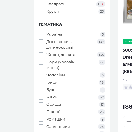
Квадратні
1.9
k
Круглі
23
ТЕМАТИКА
Україна
5
Діти, жінки з
в ная
107
дитиною, сім`ї
300
Жінки, дівчата
165
Drea
Пари (чоловік і
61
алм
жінка)
(ква
Чоловіки
6
Код т
Іриси
16
Бузок
9
Маки
42
Орхідеї
13
18
Півонії
26
Ромашки
9
Соняшники
26