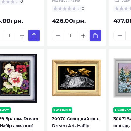
Код товару:
46869
Код товару
0
0
4.00грн.
426.00грн.
477.0
вності
в наявності
в наявност
69 Братки. Dream
30070 Солодкий сон.
30071 
 Набір алмазної
Dream Art. Набір
спогад.