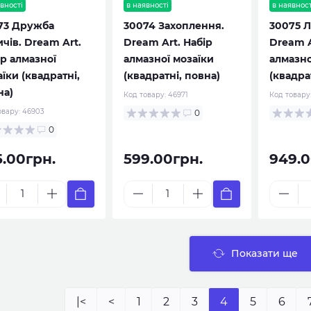
вності
в наявності
в наявност
73 Дружба
30074 Захоплення.
30075 Л
чів. Dream Art.
Dream Art. Набір
Dream A
ір алмазної
алмазної мозаїки
алмазно
їки (квадратні,
(квадратні, повна)
(квадра
на)
Код товару:
46971
Код товару
овару:
46903
0
0
5.00грн.
599.00грн.
949.0
Показати ще
|<
<
1
2
3
4
5
6