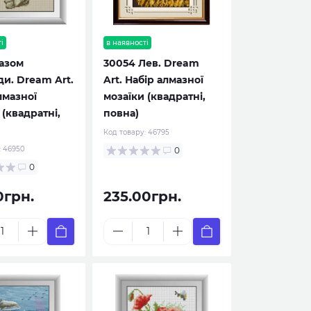
і
в наявності
азом
30054 Лев. Dream
и. Dream Art.
Art. Набір алмазної
лмазної
мозаїки (квадратні,
 (квадратні,
повна)
Код товару:
46795
:
46950
0
0
0грн.
235.00грн.