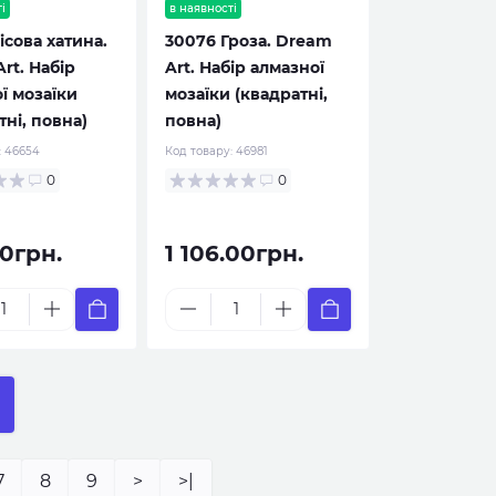
і
в наявності
ісова хатина.
30076 Гроза. Dream
rt. Набір
Art. Набір алмазної
ї мозаїки
мозаїки (квадратні,
тні, повна)
повна)
:
46654
Код товару:
46981
0
0
0грн.
1 106.00грн.
7
8
9
>
>|