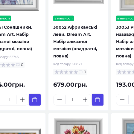
вності
в наявності
в наявност
51 Соняшники.
30052 Африканські
30053 Р
m Art. Набір
леви. Dream Art.
назавжд
азної мозаїки
Набір алмазної
Набір а
дратні, повна)
мозаїки (квадратні,
мозаїки
повна)
повна)
овару:
52746
Код товару:
50839
Код товару
0
0
4.00грн.
679.00грн.
193.0