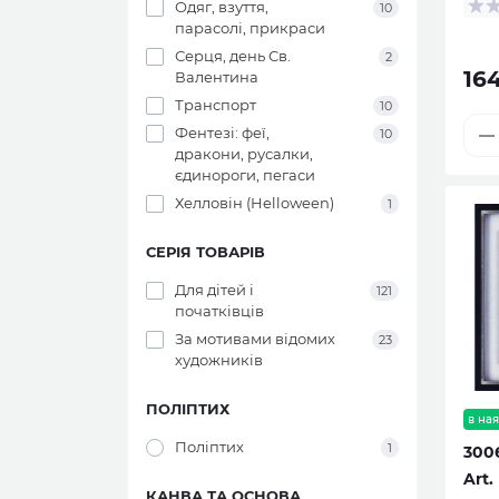
Одяг, взуття,
10
парасолі, прикраси
Серця, день Св.
2
16
Валентина
Транспорт
10
Фентезі: феї,
10
дракони, русалки,
єдинороги, пегаси
Хелловін (Helloween)
1
СЕРІЯ ТОВАРІВ
Для дітей і
121
початківців
За мотивами відомих
23
художників
ПОЛІПТИХ
в ная
Поліптих
1
300
Art.
КАНВА ТА ОСНОВА