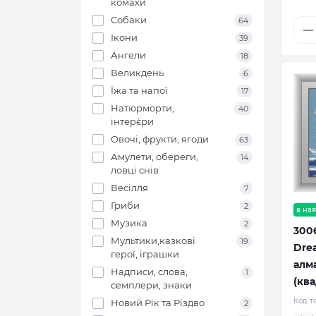
комахи
Собаки
64
Ікони
39
Ангели
18
Великдень
6
Їжа та напої
17
Натюрморти,
40
інтер`єри
Овочі, фрукти, ягоди
63
Амулети, обереги,
14
ловці снів
Весілля
7
Гриби
2
в ная
Музика
2
300
Мультики,казкові
19
Drea
герої, іграшки
алм
Надписи, слова,
1
(ква
семплери, знаки
Код т
Новий Рік та Різдво
2