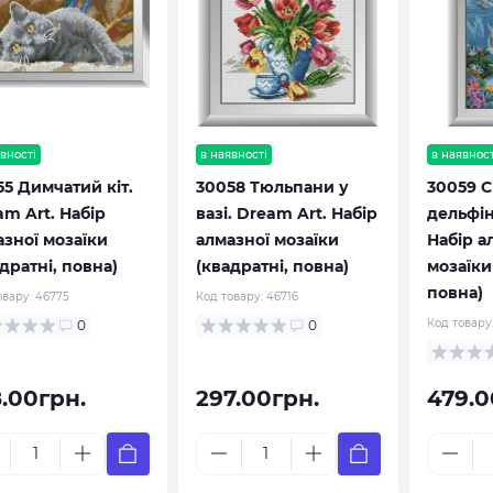
вності
в наявності
в наявност
55 Димчатий кіт.
30058 Тюльпани у
30059 С
m Art. Набір
вазі. Dream Art. Набір
дельфін
азної мозаїки
алмазної мозаїки
Набір а
дратні, повна)
(квадратні, повна)
мозаїки
повна)
овару:
46775
Код товару:
46716
Код товару
0
0
8.00грн.
297.00грн.
479.0