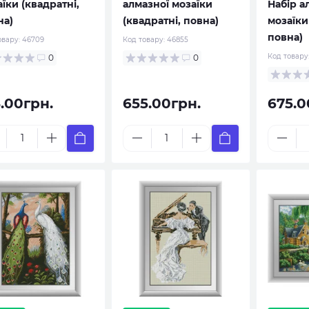
їки (квадратні,
алмазної мозаїки
Набір а
на)
(квадратні, повна)
мозаїки
повна)
овару:
46709
Код товару:
46855
Код товару
0
0
8.00грн.
655.00грн.
675.0