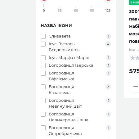
в ная
9
38
66
95
123
300
пави
НАЗВА ІКОНИ
Наб
моза
Єлизавета
1
пов
Ісус, Господь
4
Вседержитель
Код т
Ісус, Марфа і Марія
1
Богородиця Іверська
1
57
Богородиця
1
Віфліємська
Богородиця
3
Казанська
Богородиця
1
Нев`янучий цвіт
Богородиця
1
Невичерпна Чаша
Богородиця
1
Остробрамська